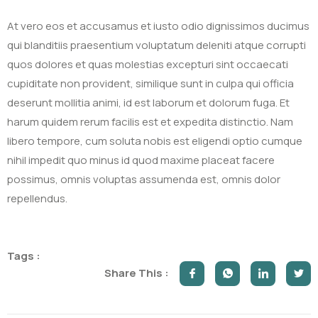
At vero eos et accusamus et iusto odio dignissimos ducimus
qui blanditiis praesentium voluptatum deleniti atque corrupti
quos dolores et quas molestias excepturi sint occaecati
cupiditate non provident, similique sunt in culpa qui officia
deserunt mollitia animi, id est laborum et dolorum fuga. Et
harum quidem rerum facilis est et expedita distinctio. Nam
libero tempore, cum soluta nobis est eligendi optio cumque
nihil impedit quo minus id quod maxime placeat facere
possimus, omnis voluptas assumenda est, omnis dolor
repellendus.
Tags :
Share This :