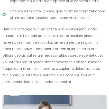
aspernatur aut odit aut fugit sed quia consequuntur
Ut enim ad minima veniam, quis nostrum exercitationem
ullam corporis suscipit laboriosam nisi ut aliquid
Nam libero tempore, cum soluta nobis est eligendi optio
cumque nihil impedit quo minus id quod maxime placeat
facere possimus, omnis voluptas assumenda est, omnis
dolor repellendus. Temporibus autem quibusdam et aut
officiis debitis aut rerum necessitatibus saepe eveniet ut et
voluptates repudiandae sint et molestiae non recusandae.
Itaque earum rerum hic tenetur a sapiente delectus, ut aut
reiciendis voluptatibus maiores alias consequatur aut
perferendis doloribus asperiores repellat.