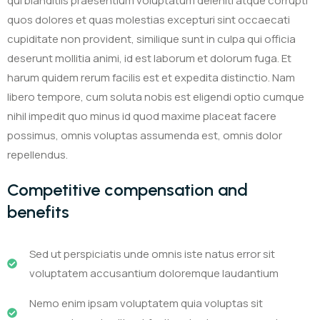
qui blanditiis praesentium voluptatum deleniti atque corrupti
quos dolores et quas molestias excepturi sint occaecati
cupiditate non provident, similique sunt in culpa qui officia
deserunt mollitia animi, id est laborum et dolorum fuga. Et
harum quidem rerum facilis est et expedita distinctio. Nam
libero tempore, cum soluta nobis est eligendi optio cumque
nihil impedit quo minus id quod maxime placeat facere
possimus, omnis voluptas assumenda est, omnis dolor
repellendus.
Competitive compensation and
benefits
Sed ut perspiciatis unde omnis iste natus error sit
voluptatem accusantium doloremque laudantium
Nemo enim ipsam voluptatem quia voluptas sit